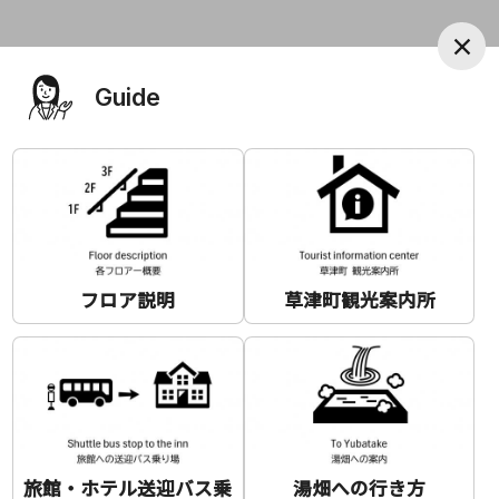
写真のタイトル
こちらの案内を表示しない
Guide
Your Review
その他
もう一度表示したい場合は、画面右下のメニューか
ら再表示できます。
草津町バスターミナル
Japanese Kappou Funaiso
群馬県吾妻郡草津町大字草津２８
★
★
★
★
★
フロア説明
草津町観光案内所
7490
Guide
Topics
Menu
Review
Delete
Delete
旅館・ホテル送迎バス乗
湯畑への行き方