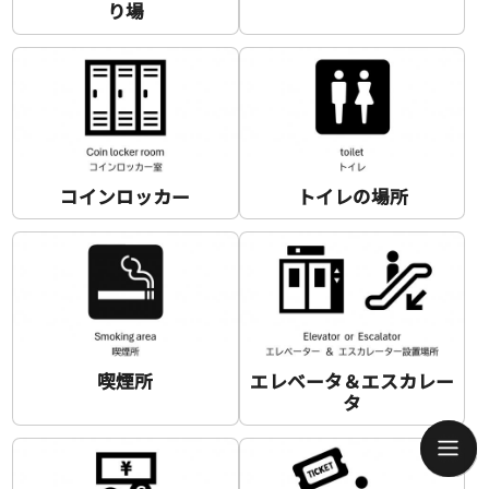
り場
コインロッカー
トイレの場所
草津バスターミナルでは、2025年4月よりエレベ
ーター設置が完了。リニューアルオープンしまし
た。
喫煙所
エレベータ＆エスカレー
Top
Top
Guide
Guide
タ
Map
Map
草津町の町巡りの中で大きなお荷物などをお預か
Share
Share
QR Scan
QR Scan
Send Message
りできますので是非ご利用ください。
Home
QR Scan
Language
Map